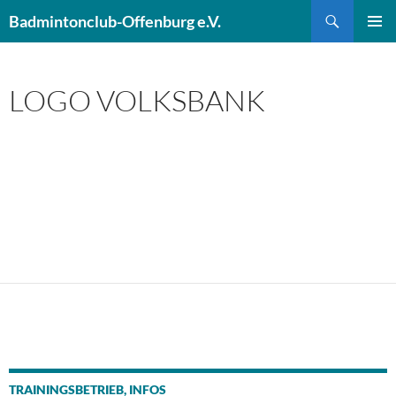
Zum
Suchen
Badmintonclub-Offenburg e.V.
Inhalt
PRIMÄR
springen
MENÜ
LOGO VOLKSBANK
TRAININGSBETRIEB, INFOS