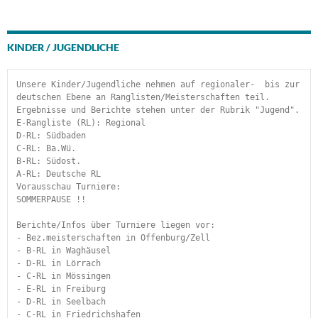
KINDER / JUGENDLICHE
Unsere Kinder/Jugendliche nehmen auf regionaler-  bis zur 
deutschen Ebene an Ranglisten/Meisterschaften teil. 
Ergebnisse und Berichte stehen unter der Rubrik "Jugend".
E-Rangliste (RL): Regional
D-RL: Südbaden
C-RL: Ba.Wü.
B-RL: Südost.
A-RL: Deutsche RL
Vorausschau Turniere:
SOMMERPAUSE !!
Berichte/Infos über Turniere liegen vor:
- Bez.meisterschaften in Offenburg/Zell
- B-RL in Waghäusel
- D-RL in Lörrach
- C-RL in Mössingen
- E-RL in Freiburg
- D-RL in Seelbach
- C-RL in Friedrichshafen