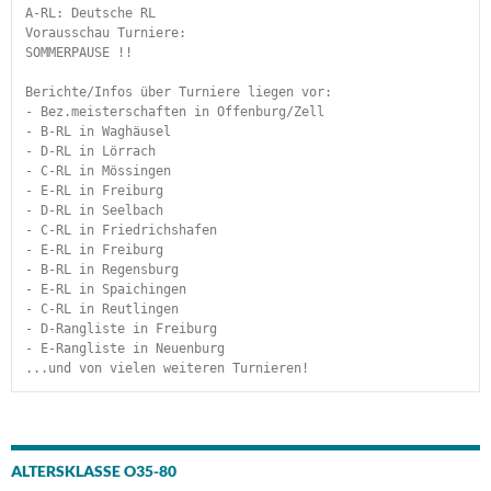
A-RL: Deutsche RL
Vorausschau Turniere:
SOMMERPAUSE !!
Berichte/Infos über Turniere liegen vor:
- Bez.meisterschaften in Offenburg/Zell
- B-RL in Waghäusel
- D-RL in Lörrach
- C-RL in Mössingen
- E-RL in Freiburg
- D-RL in Seelbach
- C-RL in Friedrichshafen
- E-RL in Freiburg
- B-RL in Regensburg
- E-RL in Spaichingen
- C-RL in Reutlingen
- D-Rangliste in Freiburg
- E-Rangliste in Neuenburg
...und von vielen weiteren Turnieren!
ALTERSKLASSE O35-80