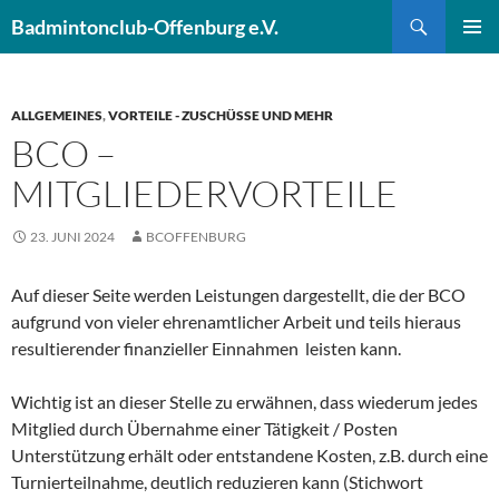
Zum
Suchen
Badmintonclub-Offenburg e.V.
Inhalt
PRIMÄR
springen
MENÜ
ALLGEMEINES
,
VORTEILE - ZUSCHÜSSE UND MEHR
BCO –
MITGLIEDERVORTEILE
23. JUNI 2024
BCOFFENBURG
Auf dieser Seite werden Leistungen dargestellt, die der BCO
aufgrund von vieler ehrenamtlicher Arbeit und teils hieraus
resultierender finanzieller Einnahmen leisten kann.
Wichtig ist an dieser Stelle zu erwähnen, dass wiederum jedes
Mitglied durch Übernahme einer Tätigkeit / Posten
Unterstützung erhält oder entstandene Kosten, z.B. durch eine
Turnierteilnahme, deutlich reduzieren kann (Stichwort