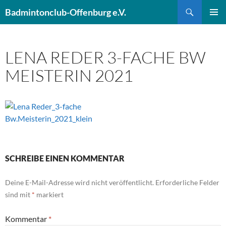
Zum
Suchen
Badmintonclub-Offenburg e.V.
Inhalt
PRIMÄR
springen
MENÜ
LENA REDER 3-FACHE BW
MEISTERIN 2021
SCHREIBE EINEN KOMMENTAR
Deine E-Mail-Adresse wird nicht veröffentlicht.
Erforderliche Felder
sind mit
*
markiert
Kommentar
*