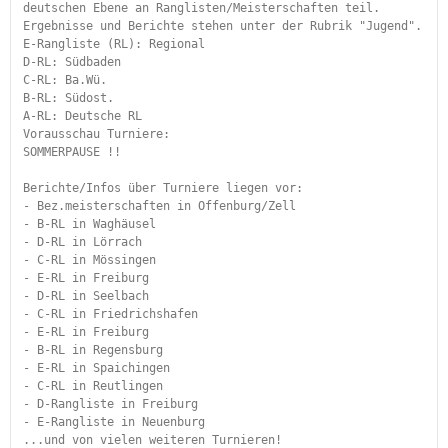
deutschen Ebene an Ranglisten/Meisterschaften teil. 
Ergebnisse und Berichte stehen unter der Rubrik "Jugend".
E-Rangliste (RL): Regional
D-RL: Südbaden
C-RL: Ba.Wü.
B-RL: Südost.
A-RL: Deutsche RL
Vorausschau Turniere:
SOMMERPAUSE !!
Berichte/Infos über Turniere liegen vor:
- Bez.meisterschaften in Offenburg/Zell
- B-RL in Waghäusel
- D-RL in Lörrach
- C-RL in Mössingen
- E-RL in Freiburg
- D-RL in Seelbach
- C-RL in Friedrichshafen
- E-RL in Freiburg
- B-RL in Regensburg
- E-RL in Spaichingen
- C-RL in Reutlingen
- D-Rangliste in Freiburg
- E-Rangliste in Neuenburg
...und von vielen weiteren Turnieren!