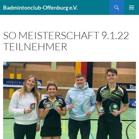
Zum
Suchen
Badmintonclub-Offenburg e.V.
Inhalt
PRIMÄR
springen
MENÜ
SO MEISTERSCHAFT 9.1.22
TEILNEHMER