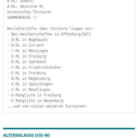
B-RL: Südost.
A-RL: Deutsche RL
Vorausschau Turniere:
SOMMERPAUSE !!
Berichte/Infos über Turniere liegen vor:
- Bez.meisterschaften in Offenburg/Zell
- B-RL in Waghäusel
- D-RL in Lörrach
- C-RL in Mössingen
- E-RL in Freiburg
- D-RL in Seelbach
- C-RL in Friedrichshafen
- E-RL in Freiburg
- B-RL in Regensburg
- E-RL in Spaichingen
- C-RL in Reutlingen
- D-Rangliste in Freiburg
- E-Rangliste in Neuenburg
...und von vielen weiteren Turnieren!
ALTERSKLASSE O35-80