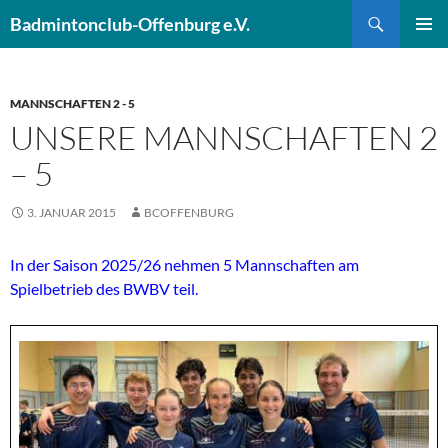
Zum
Suchen
Badmintonclub-Offenburg e.V.
Inhalt
PRIMÄR
springen
MENÜ
MANNSCHAFTEN 2 - 5
UNSERE MANNSCHAFTEN 2
– 5
3. JANUAR 2015
BCOFFENBURG
In der Saison 2025/26 nehmen 5 Mannschaften am
Spielbetrieb des BWBV teil.